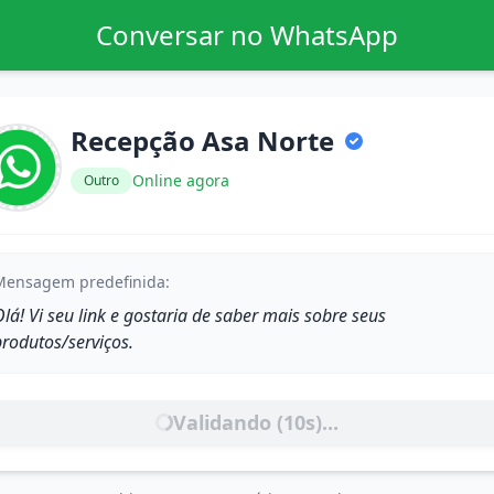
Conversar no WhatsApp
Recepção Asa Norte
Online agora
Outro
Mensagem predefinida:
lá! Vi seu link e gostaria de saber mais sobre seus
produtos/serviços.
Validando (
10
s)...