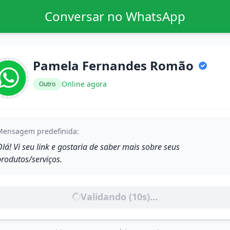
Conversar no WhatsApp
Pamela Fernandes Romão
Online agora
Outro
Mensagem predefinida:
lá! Vi seu link e gostaria de saber mais sobre seus
produtos/serviços.
Validando (
10
s)...