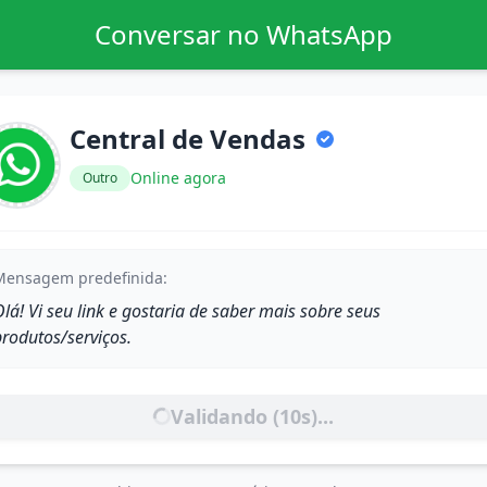
Conversar no WhatsApp
Central de Vendas
Online agora
Outro
Mensagem predefinida:
lá! Vi seu link e gostaria de saber mais sobre seus
produtos/serviços.
Validando (
10
s)...