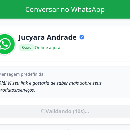
Conversar no WhatsApp
Jucyara Andrade
Online agora
Outro
Mensagem predefinida:
lá! Vi seu link e gostaria de saber mais sobre seus
produtos/serviços.
Validando (
10
s)...