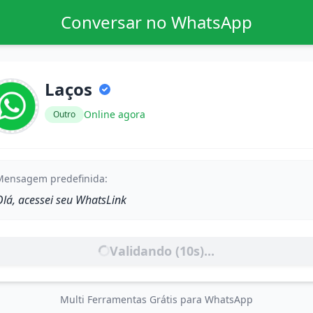
Conversar no WhatsApp
Laços
Online agora
Outro
Mensagem predefinida:
Olá, acessei seu WhatsLink
Validando (
10
s)...
Multi Ferramentas Grátis para WhatsApp